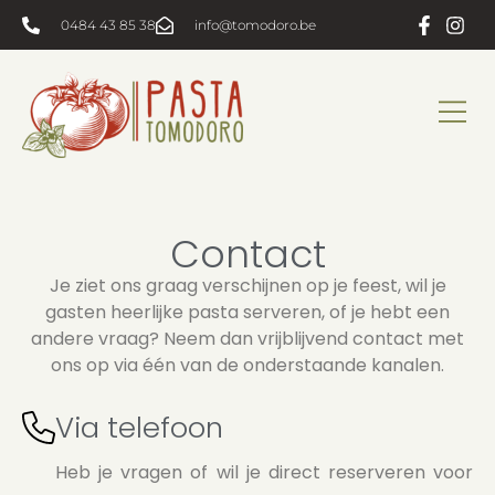
0484 43 85 38
info@tomodoro.be
Over ons
Hoe werkt het?
Contact
Je ziet ons graag verschijnen op je feest, wil je
gasten heerlijke pasta serveren, of je hebt een
andere vraag? Neem dan vrijblijvend contact met
ons op via één van de onderstaande kanalen.
Via telefoon
Heb je vragen of wil je direct reserveren voor